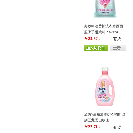
奥妙精油香护洗衣粉西西
里佛手柑茉莉 2.8kg*4
￥23.57
有货
￥
金纺5星精油香护衣物护理
剂玉龙雪山玫瑰
(2KG+600G)*4
￥27.71
有货
￥