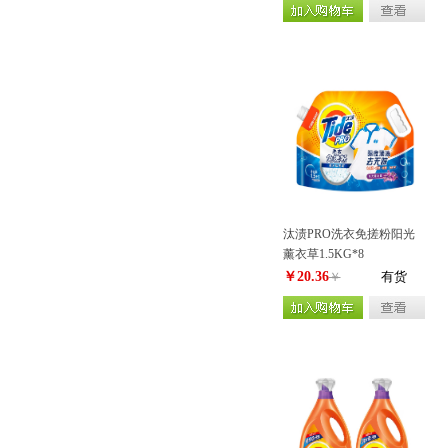
汰渍PRO洗衣免搓粉阳光
薰衣草1.5KG*8
￥20.36
有货
￥