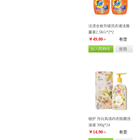
汰渍全效升级洗衣液淡雅
薰香2.5KG*2*2
￥49.00
有货
￥
植护 月白风清内衣除菌洗
涤液 500g*24
￥14.90
有货
￥