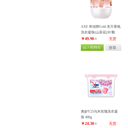
AXE 斧頭牌Gold 东方香氛
洗衣凝珠(山茶花)30 颗
330g
￥49.90
无货
￥
奥妙Y25乌木玫瑰洗衣凝
珠 400g
￥24.30
无货
￥