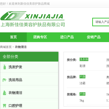
您好！欢迎来到新佳佳美容护肤品商城
首页
团购专区
进口产品
促销产品
商城首页
>
衣物清洁
全部分类
洗衣粉
按分类:
彩漂
洗发护发
不限
按品牌:
洗浴用品
洁霸
衣物清洁
不限
按规格:
1
5kg
1.
口腔护理
1.8kg
1.