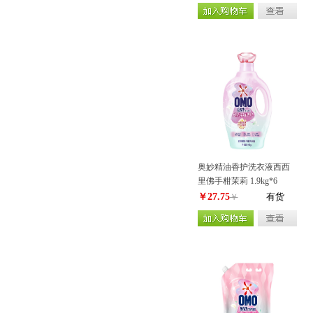
奥妙精油香护洗衣液西西
里佛手柑茉莉 1.9kg*6
￥27.75
有货
￥