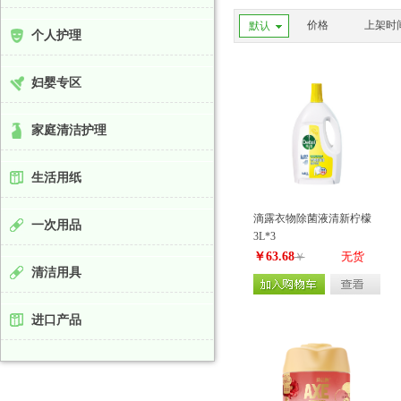
1.2kg
1.
价格
上架时
默认
个人护理
2.7kg
2.
2.48kg
2.
3.86kg
4.
妇婴专区
320g
3
560g
6
家庭清洁护理
生活用纸
滴露衣物除菌液清新柠檬
一次用品
3L*3
￥63.68
无货
￥
清洁用具
进口产品